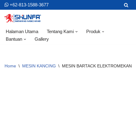
+62-813-1588-3677
Skip
to
content
Halaman Utama
Tentang Kami
Produk
Bantuan
Gallery
Home
\
MESIN KANCING
\
MESIN BARTACK ELEKTROMEKANIK