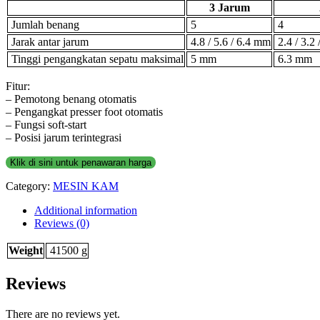
3 Jarum
Jumlah benang
5
4
Jarak antar jarum
4.8 / 5.6 / 6.4 mm
2.4 / 3.2 
Tinggi pengangkatan sepatu maksimal
5 mm
6.3 mm
Fitur:
– Pemotong benang otomatis
– Pengangkat presser foot otomatis
– Fungsi soft-start
– Posisi jarum terintegrasi
Klik di sini untuk penawaran harga
Category:
MESIN KAM
Additional information
Reviews (0)
Weight
41500 g
Reviews
There are no reviews yet.