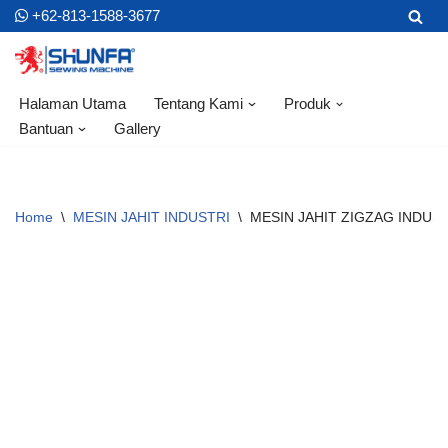
+62-813-1588-3677
Skip
to
content
Halaman Utama
Tentang Kami
Produk
Bantuan
Gallery
Home
\
MESIN JAHIT INDUSTRI
\
MESIN JAHIT ZIGZAG INDUS