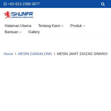
+62-813-1588-3677
Skip
to
content
Halaman Utama
Tentang Kami
Produk
Bantuan
Gallery
Home
\
MESIN CANGKLONG
\
MESIN JAHIT ZIGZAG SINKRON