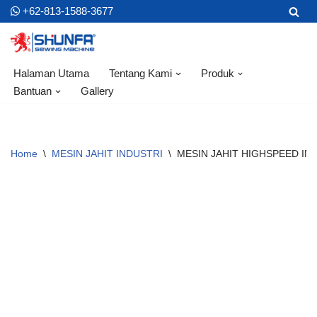
+62-813-1588-3677
Skip
to
content
Halaman Utama
Tentang Kami
Produk
Bantuan
Gallery
Home
\
MESIN JAHIT INDUSTRI
\
MESIN JAHIT HIGHSPEED IN