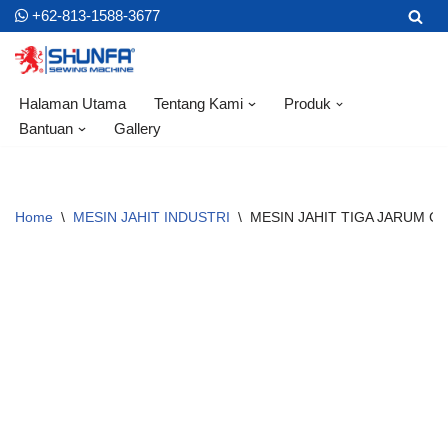
+62-813-1588-3677
Skip
to
content
Halaman Utama
Tentang Kami
Produk
Bantuan
Gallery
Home
\
MESIN JAHIT INDUSTRI
\
MESIN JAHIT TIGA JARUM C