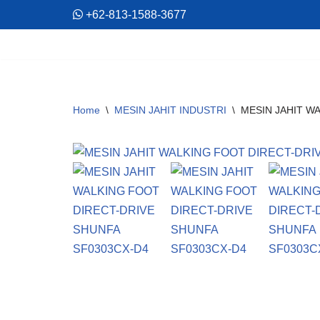
+62-813-1588-3677
Skip
to
content
Home
\
MESIN JAHIT INDUSTRI
\
MESIN JAHIT W