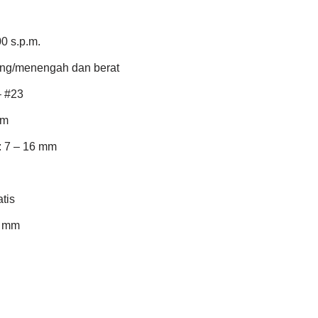
0 s.p.m.
ang/menengah dan berat
– #23
mm
: 7 – 16 mm
tis
5 mm