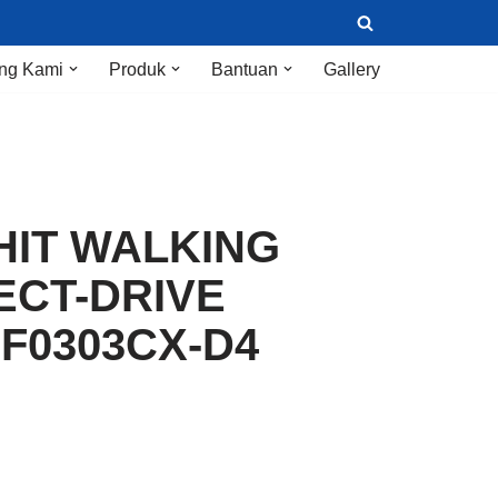
ng Kami
Produk
Bantuan
Gallery
HIT WALKING
ECT-DRIVE
F0303CX-D4