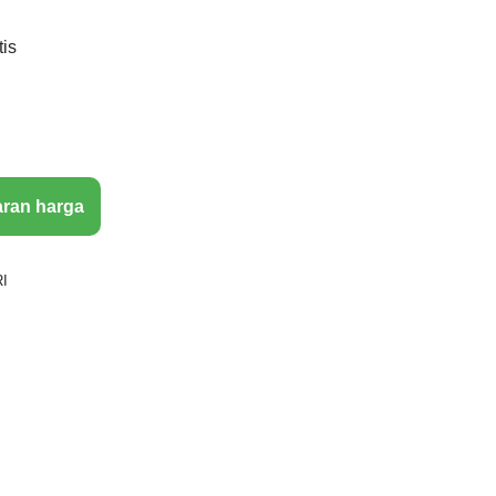
tis
aran harga
I