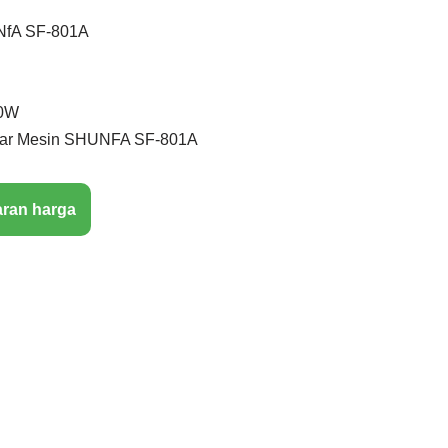
UNfA SF-801A
50W
ndar Mesin SHUNFA SF-801A
aran harga