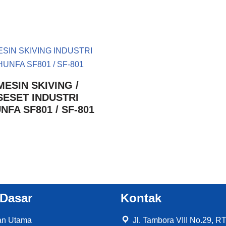
MESIN SKIVING /
SESET INDUSTRI
NFA SF801 / SF-801
 Dasar
Kontak
an Utama
Jl. Tambora VIII No.29, R