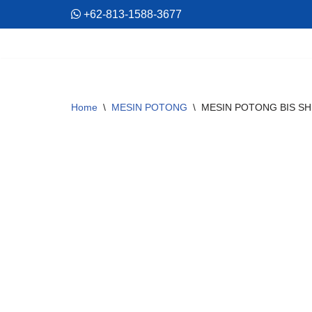
+62-813-1588-3677
Skip
to
content
Home
\
MESIN POTONG
\
MESIN POTONG BIS SHU