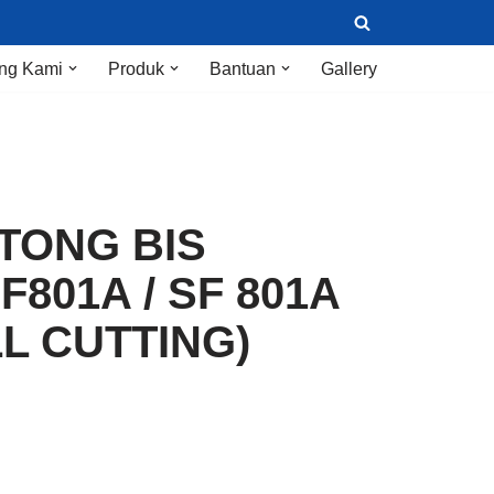
ng Kami
Produk
Bantuan
Gallery
TONG BIS
801A / SF 801A
LL CUTTING)