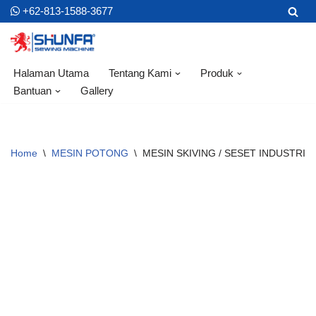
+62-813-1588-3677
Skip
to
content
Halaman Utama
Tentang Kami
Produk
Bantuan
Gallery
Home
\
MESIN POTONG
\
MESIN SKIVING / SESET INDUSTRI S