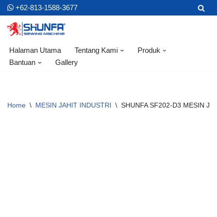
+62-813-1588-3677
Skip
to
content
Halaman Utama
Tentang Kami
Produk
Bantuan
Gallery
Home
\
MESIN JAHIT INDUSTRI
\
SHUNFA SF202-D3 MESIN JAH